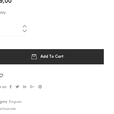
9,00
tity
Add To Cart
Ajouter à la liste de souhaits
 on:
gory:
Bagues
artisanale