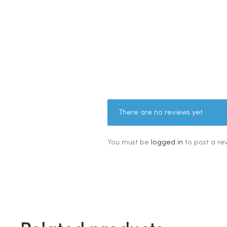
There are no reviews yet.
You must be
logged in
to post a re